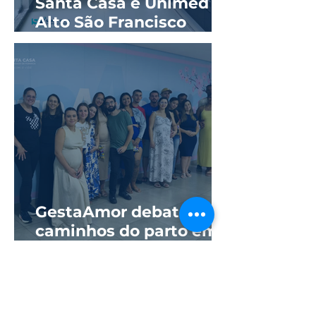
Santa Casa e Unimed
Alto São Francisco
reinauguram ala
hospitalar com novos
quartos
GestaAmor debate
caminhos do parto em
parceria com a
Universidade de Itaúna