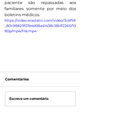
paciente são repassadas aos 
familiares somente por meio dos 
boletins médicos.⠀
https://video.wixstatic.com/video/3cef59
_80c98823f07e4d08a41438c18b1f2260/10
80p/mp4/file.mp4
Comentários
Escreva um comentário