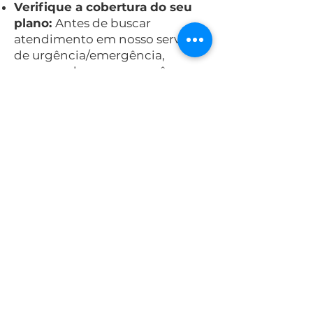
Verifique a cobertura do seu
plano:
Antes de buscar
atendimento em nosso serviço
de urgência/emergência,
recomendamos que você
verifique a
cobertura de seu tipo
de plano o
ferecida para esse
tipo de serviço e procedimentos.