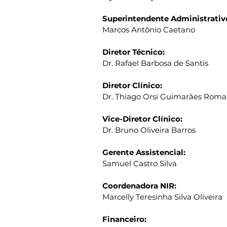
Superintendente Administrativ
Marcos Antônio Caetano
Diretor Técnico:
Dr. Rafael Barbosa de Santis
Diretor Clínico:
Dr. Thiago Orsi Guimarães Rom
Vice-Diretor Clínico:
Dr. Bruno Oliveira Barros
Gerente Assistencial​:
Samuel Castro Silva
Coordenadora NIR:
Marcelly Teresinha Silva Oliveira
Financeiro: