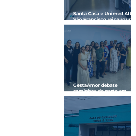
Santa Casa e Unimed Alto
São Francisco reinaugura
ala hospitalar com novos
quartos
GestaAmor debate
caminhos do parto em
parceria com a
Universidade de Itaúna