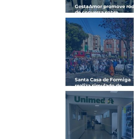
GestaAmor promove roda
de conversa sobre
prevenção de ISTs e sífilis
na gestação
Santa Casa de Formiga
realiza simulado de
evacuação em parceria c
o Corpo de Bombeiros