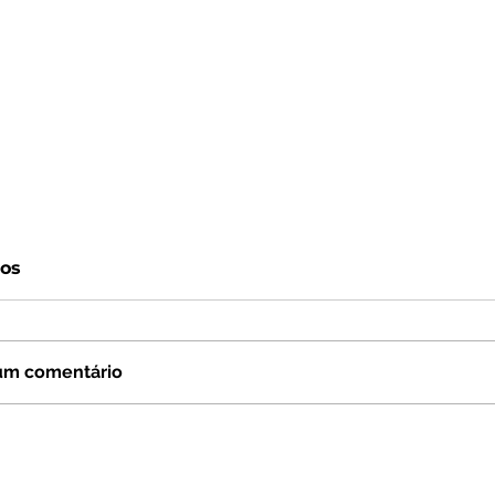
os
um comentário