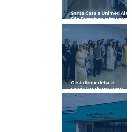
Santa Casa e Unimed Alto
São Francisco reinaugura
ala hospitalar com novos
quartos
GestaAmor debate
caminhos do parto em
parceria com a
Universidade de Itaúna