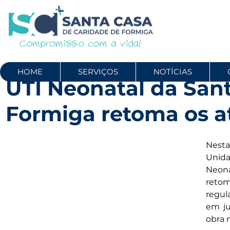
HOME
SERVIÇOS
NOTÍCIAS
UTI Neonatal da San
Formiga retoma os 
Nesta
Unid
Neona
ret
regul
em ju
obra 