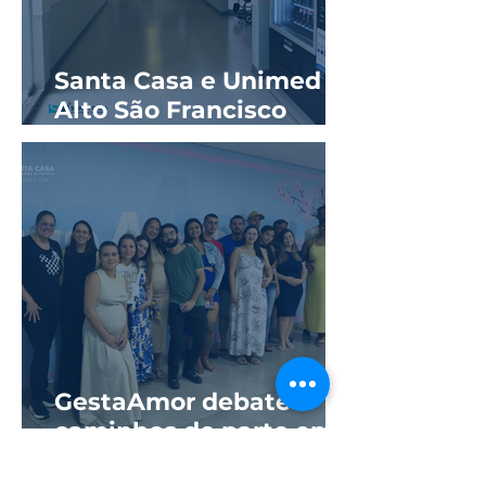
Santa Casa e Unimed
Alto São Francisco
reinauguram ala
hospitalar com novos
quartos
GestaAmor debate
caminhos do parto em
parceria com a