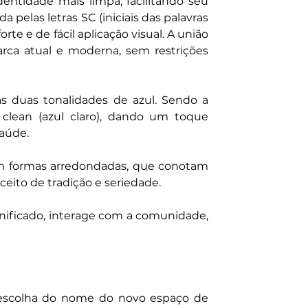
ntidade mais limpa, facilitando seu 
a pelas letras SC (iniciais das palavras 
e e de fácil aplicação visual. A união 
arca atual e moderna, sem restrições 
 duas tonalidades de azul. Sendo a 
lean (azul claro), dando um toque 
aúde.
com formas arredondadas, que conotam 
eito de tradição e seriedade.
gnificado, interage com a comunidade, 
 escolha do nome do novo espaço de 