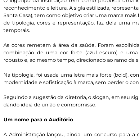
O logotipo da instituição tem como proposta uma ide
reconhecimento e leitura. A sigla estilizada, representad
Santa Casa), tem como objetivo criar uma marca mais fort
de tipologia, cores e representação, faz dela uma m
temporais.
As cores remetem à área da saúde. Foram escolhidas
combinação de uma cor forte (azul escuro) e uma c
robusto e, ao mesmo tempo, direcionado ao ramo da s
Na tipologia, foi usada uma letra mais forte (bold), 
modernidade e sofisticação à marca, sem perder o conc
Seguindo a sugestão da diretoria, o slogan, em seu si
dando ideia de união e compromisso.
Um nome para o Auditório
A Administração lançou, ainda, um concurso para a