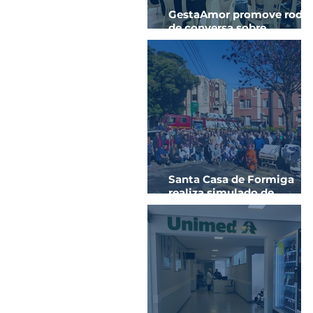
GestaAmor promove roda
de conversa sobre
prevenção de ISTs e sífilis
na gestação
Santa Casa de Formiga
realiza simulado de
evacuação em parceria c
o Corpo de Bombeiros