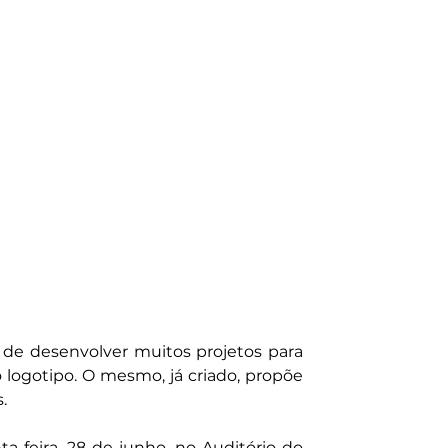
de desenvolver muitos projetos para 
 logotipo. O mesmo, já criado, propõe 
.
-feira, 28 de junho, no Auditório do 