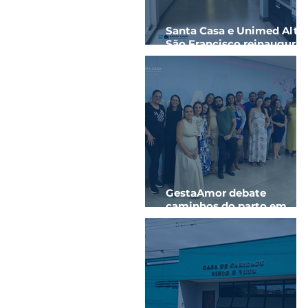
Santa Casa e Unimed Alto
São Francisco reinaugura
ala hospitalar com novos
quartos
GestaAmor debate
caminhos do parto em
parceria com a
Universidade de Itaúna