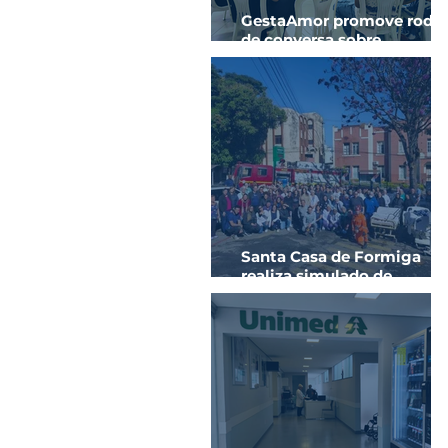
GestaAmor promove roda
de conversa sobre
prevenção de ISTs e sífilis
na gestação
Santa Casa de Formiga
realiza simulado de
evacuação em parceria c
o Corpo de Bombeiros