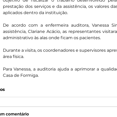
objetivo de fiscalizar o trabalho desenvolvido pel
prestação dos serviços e da assistência, os valores da
aplicados dentro da instituição.
De acordo com a enfermeira auditora, Vanessa Sim
assistência, Clariane Acácio, as representantes visitar
administrativo às alas onde ficam os pacientes.
Durante a visita, os coordenadores e supervisores apr
área física.
Para Vanessa, a auditoria ajuda a aprimorar a qualida
Casa de Formiga.
os
um comentário