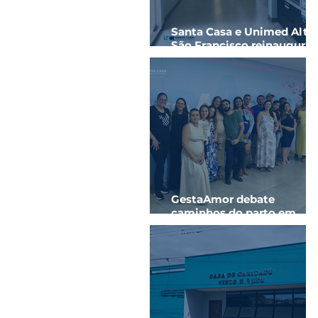
Santa Casa e Unimed Alto
São Francisco reinaugura
ala hospitalar com novos
quartos
GestaAmor debate
caminhos do parto em
parceria com a
Universidade de Itaúna