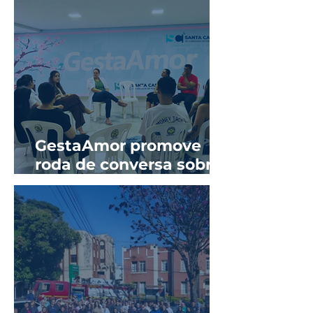
GestaAmor promove
roda de conversa sobre
prevenção de ISTs e
sífilis na gestação