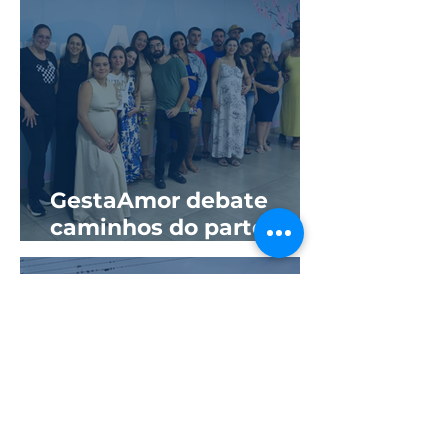
quartos
GestaAmor debate
caminhos do parto em
parceria com a
Universidade de Itaúna