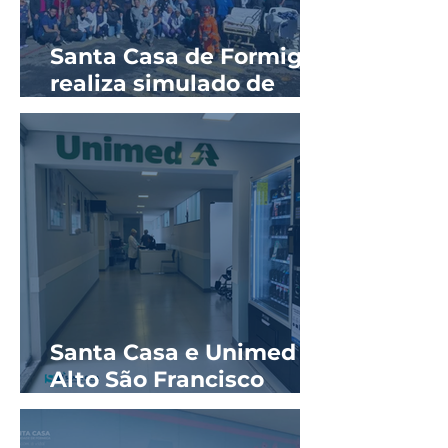
Santa Casa de Formiga
realiza simulado de
evacuação em parceria
com o Corpo de
Bombeiros
Santa Casa e Unimed
Alto São Francisco
reinauguram ala
hospitalar com novos