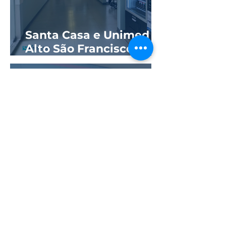
Santa Casa e Unimed
Alto São Francisco
reinauguram ala
hospitalar com novos
quartos
GestaAmor debate
caminhos do parto em
parceria com a
Universidade de Itaúna