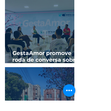
GestaAmor promove
roda de conversa sobre
prevenção de ISTs e
sífilis na gestação