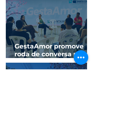
GestaAmor promove
roda de conversa sobre
prevenção de ISTs e
sífilis na gestação