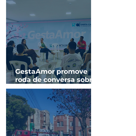
GestaAmor promove
roda de conversa sobre
prevenção de ISTs e
sífilis na gestação