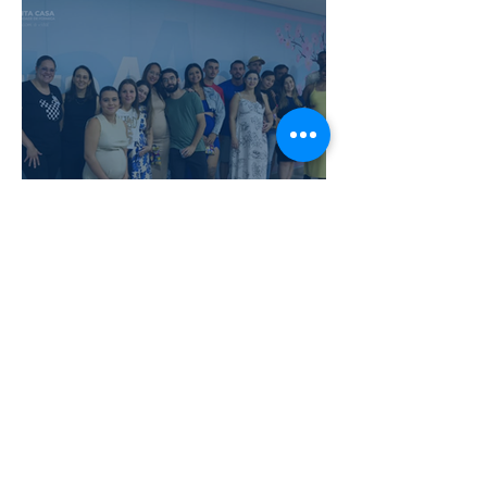
hospitalar com novos
quartos
GestaAmor debate
caminhos do parto em
parceria com a
Universidade de Itaúna