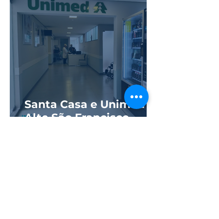
Bombeiros
Santa Casa e Unimed
Alto São Francisco
reinauguram ala
hospitalar com novos
quartos