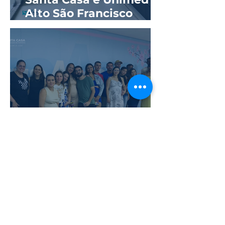
Alto São Francisco
reinauguram ala
hospitalar com novos
quartos
GestaAmor debate
caminhos do parto em
parceria com a
Universidade de Itaúna