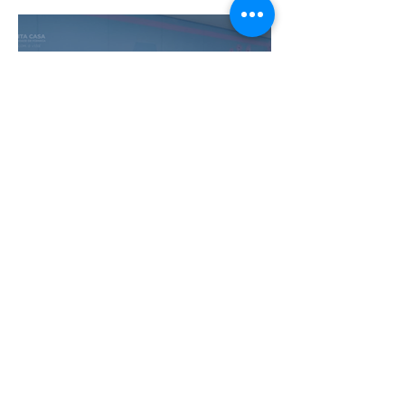
reinauguram ala
hospitalar com novos
quartos
GestaAmor debate
caminhos do parto em
parceria com a
Universidade de Itaúna