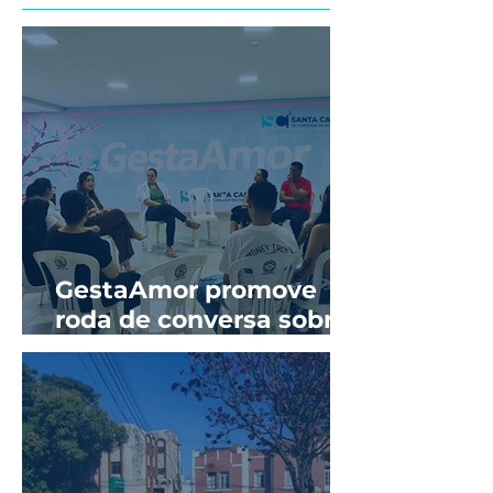
GestaAmor promove
roda de conversa sobre
prevenção de ISTs e
sífilis na gestação